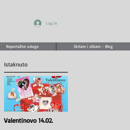
Log In
Reportažne usluge
Skitam i slikam - Blog
Istaknuto
o
Valentinovo 14.02.