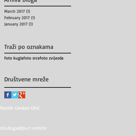
March 2017
(1)
1 post
February 2017
(1)
1 post
January 2017
(1)
1 post
Traži po oznakama
foto kugla
foto srce
foto zvijezda
Društvene mreže
Vlasnik: Gordan Ukić
oto.duga@pu.t-com.hr