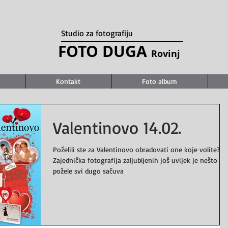
Studio za fotografiju
FOTO DUGA
Rovinj
Kontakt
Foto album
Valentinovo 14.02.
Poželili ste za Valentinovo obradovati one koje volite?
Zajednička fotografija zaljubljenih još uvijek je nešto št
požele svi dugo sačuva