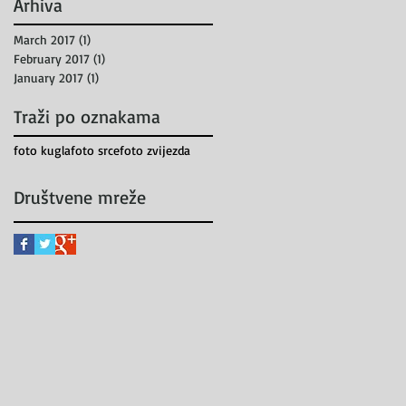
Arhiva
March 2017
(1)
1 post
February 2017
(1)
1 post
January 2017
(1)
1 post
Traži po oznakama
foto kugla
foto srce
foto zvijezda
Društvene mreže