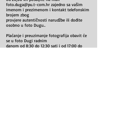
foto.duga@pu.t-com.hr zajedno sa vašim
imenom i prezimenom i kontakt telefonskim
brojem zbog
provjere autentičnosti narudžbe ili dođite
osobno u foto Dugu..
Plaćanje i preuzimanje fotografija obavit će
se u foto Dugi radnim
danom od 8:30 do 12:30 sati i od 17:00 do
20:00 sati.