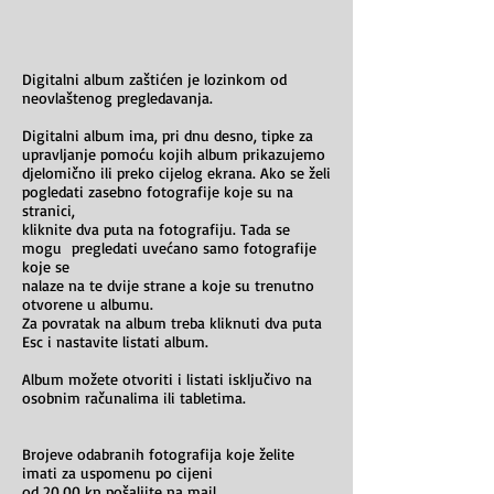
Digitalni album zaštićen je lozinkom od
neovlaštenog pregledavanja.
Digitalni album ima, pri dnu desno, tipke za
upravljanje pomoću kojih album prikazujemo
djelomično ili preko cijelog ekrana. Ako se želi
pogledati zasebno fotografije koje su na
stranici,
kliknite dva puta na fotografiju. Tada se
mogu pregledati uvećano samo fotografije
koje se
nalaze na te dvije strane a koje su trenutno
otvorene u albumu.
Za povratak na album treba kliknuti dva puta
Esc i nastavite listati album.
Album možete otvoriti i listati isključivo na
osobnim računalima ili tabletima.
Brojeve odabranih fotografija koje želite
imati za uspomenu po cijeni
od 20,00 kn pošaljite na mail