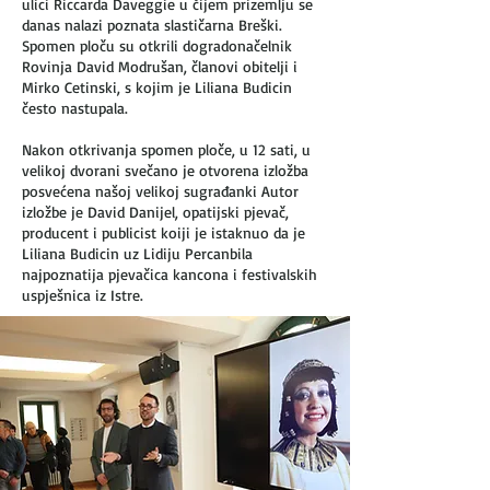
ulici Riccarda Daveggie u čijem prizemlju se
danas nalazi poznata slastičarna Breški.
Spomen ploču su otkrili dogradonačelnik
Rovinja David Modrušan, članovi obitelji i
Mirko Cetinski, s kojim je Liliana Budicin
često nastupala.
Nakon otkrivanja spomen ploče, u 12 sati, u
velikoj dvorani svečano je otvorena izložba
posvećena našoj velikoj sugrađanki Autor
izložbe je David Danijel, opatijski pjevač,
producent i publicist koiji je istaknuo da je
Liliana Budicin uz Lidiju Percanbila
najpoznatija pjevačica kancona i festivalskih
uspješnica iz Istre.